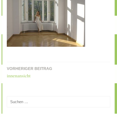
VORHERIGER BEITRAG
Beitragsnavigation
innenansicht
Suchen
nach: