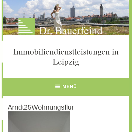
Zum
Inhalt
springen
Immobiliendienstleistungen in
Leipzig
MENÜ
Arndt25Wohnungsflur