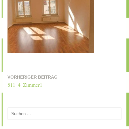
VORHERIGER BEITRAG
Beitragsnavigation
811_4_Zimmer1
Suchen
nach: