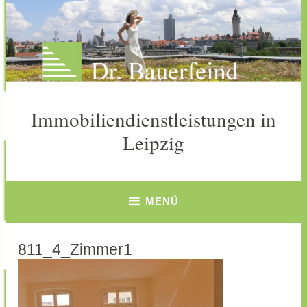
Zum
Inhalt
springen
Immobiliendienstleistungen in
Leipzig
MENÜ
811_4_Zimmer1